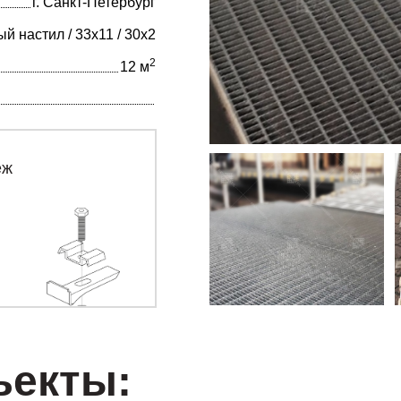
г. Санкт-Петербург
 настил / 33х11 / 30х2
2
12 м
еж
ъекты: