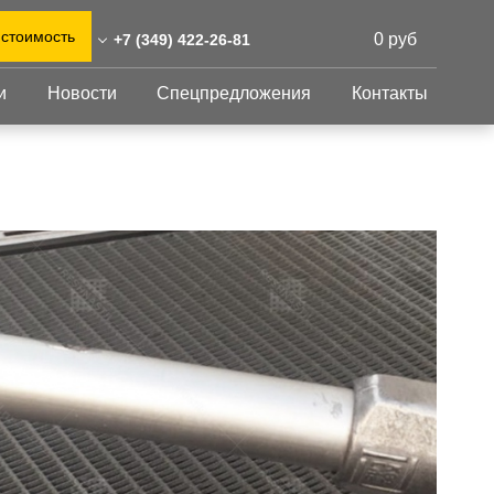
 стоимость
0 руб
+7 (349) 422-26-81
и
Новости
Спецпредложения
Контакты
49) 422-26-81
0)555-31-02
Перфорированный
Другое
лист
-urengoj@reshnastil.ru
Перфорированный
Крепеж
 629307 Новый Уренгой,
лист
GFK настил
. Губкина, 14А
Изделия из
Просечно-
 и склад: Калужская
перфорированных
профилированный
листов
ть, район Боровский,
настил
триальный парк "Ворсино",
Металлоконструкция
осточный проезд
Готовая продукция