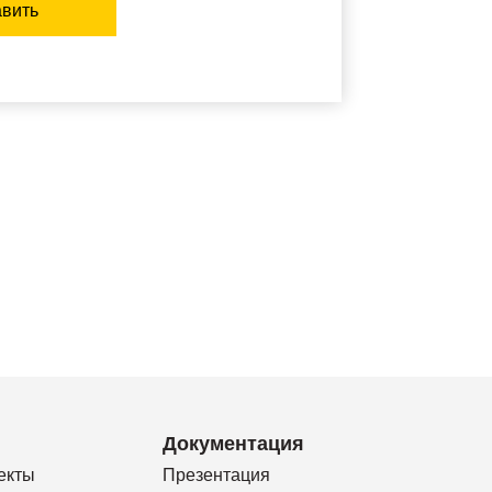
вить
Документация
екты
Презентация