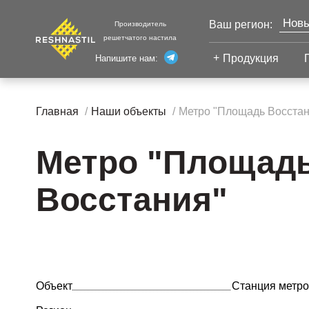
Новы
Ваш регион:
Производитель
решетчатого настила
Моск
Продукция
Напишите нам:
Санк
Екат
Сварной настил
Каза
Главная
Наши объекты
Метро "Площадь Восстан
Челя
Сварной настил
Уфа
Настил с
Метро "Площад
Волг
противоскольжением
Настил для стеллажей
Восстания"
Сург
Настил для морских
Тюм
платформ
Нижн
Объект
Станция метр