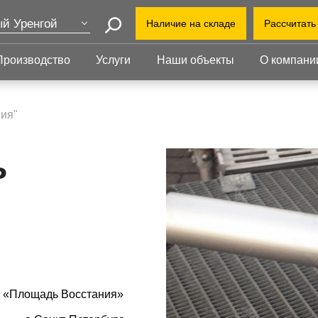
й Уренгой
Наличие на складе
Рассчитать
Поиск
ва
Производство
Услуги
Наши объекты
О компани
+7 (3
т-Петербург
еринбург
+7(80
Прессованный
Ступени
нь
настил
ия"
novyj
бинск
Прессованный настил
Ступени
Офис:
Прессованный настил с
Прессованные
ь
просп
оград
противоскольжением
ступени
Завод
Настил для стеллажей
Сварные ступени
ут
облас
Грязезащитные
Ступени с
Индус
ень
решетки
противоскольжением
1-й В
ий Новгород
о «Площадь Восстания»