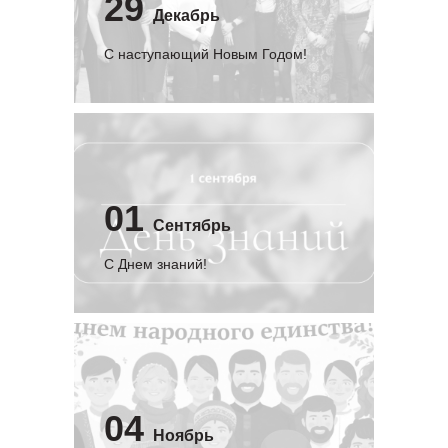
29
Декабрь
С наступающий Новым Годом!
01
Сентябрь
C Днем знаний!
04
Ноябрь