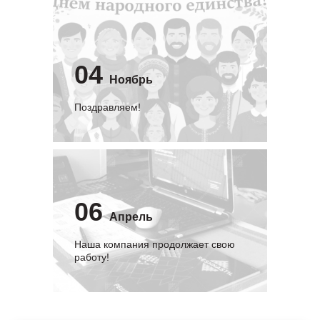
04
Ноябрь
Поздравляем!
06
Апрель
Наша компания продолжает свою
работу!