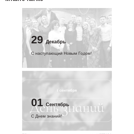
29
Декабрь
С наступающий Новым Годом!
01
Сентябрь
C Днем знаний!