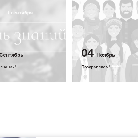
04
Сентябрь
Ноябрь
 знаний!
Поздравляем!