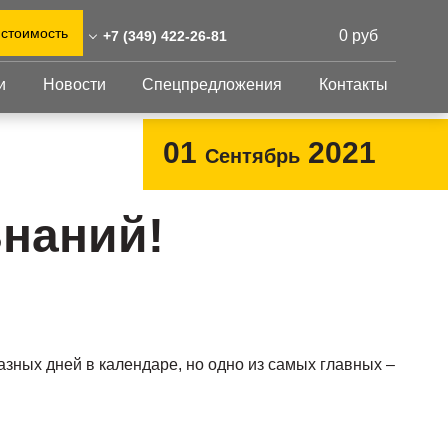
 стоимость
0 руб
+7 (349) 422-26-81
и
Новости
Спецпредложения
Контакты
49) 422-26-81
0)555-31-02
Перфорированный
Другое
01
2021
Сентябрь
лист
-urengoj@reshnastil.ru
Перфорированный
Крепеж
 629307 Новый Уренгой,
лист
GFK настил
Знаний!
. Губкина, 14А
Изделия из
Просечно-
 и склад: Калужская
перфорированных
профилированный
листов
ть, район Боровский,
настил
триальный парк "Ворсино",
Металлоконструкция
осточный проезд
Готовая продукция
азных дней в календаре, но одно из самых главных –