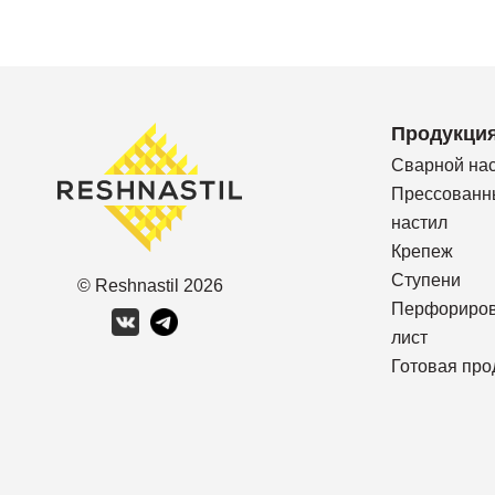
Продукци
Сварной на
Прессованн
настил
Крепеж
Ступени
© Reshnastil
2026
Перфориро
лист
Готовая про