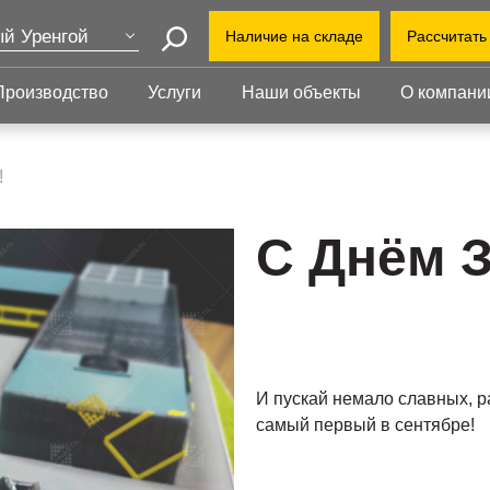
й Уренгой
Наличие на складе
Рассчитать
Поиск
ва
Производство
Услуги
Наши объекты
О компани
+7 (3
т-Петербург
еринбург
+7(80
Прессованный
Ступени
нь
настил
!
novyj
бинск
Прессованный настил
Ступени
Офис:
Прессованный настил с
Прессованные
С Днём 
просп
оград
противоскольжением
ступени
Завод
Настил для стеллажей
Сварные ступени
ут
облас
Грязезащитные
Ступени с
Индус
ень
решетки
противоскольжением
1-й В
ий Новгород
И пускай немало славных, р
самый первый в сентябре!