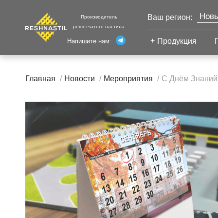
Новы
Ваш регион:
Производитель
решетчатого настила
Моск
Продукция
Напишите нам:
Санк
Екат
Сварной настил
Каза
Главная
Новости
Мероприятия
С Днём Знаний
Челя
Сварной настил
Уфа
Настил с
Волг
противоскольжением
Настил для стеллажей
Сург
Настил для морских
Тюм
платформ
Нижн