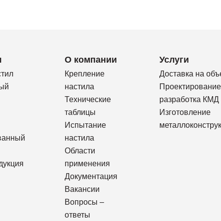
я
О компании
Услуги
стил
Крепление
Доставка на объ
ый
настила
Проектирование
Технические
разработка КМД
таблицы
Изготовление
Испытание
металлоконстру
ванный
настила
Области
дукция
применения
Документация
Вакансии
Вопросы –
ответы