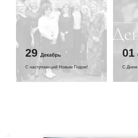
29
01
Декабрь
С наступающий Новым Годом!
C Днем