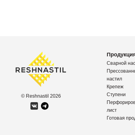
Продукци
Сварной на
Прессованн
настил
Крепеж
Ступени
© Reshnastil
2026
Перфориро
лист
Готовая про