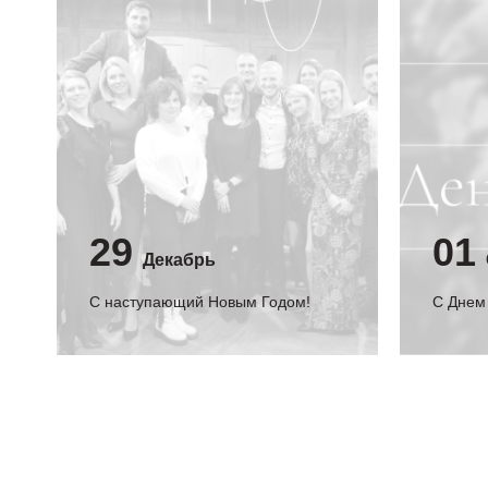
29
01
Декабрь
С наступающий Новым Годом!
C Днем