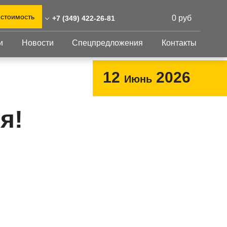
 стоимость
0 руб
+7 (349) 422-26-81
и
Новости
Спецпредложения
Контакты
49) 422-26-81
0)555-31-02
Перфорированный
Другое
12
2026
Июнь
лист
-urengoj@reshnastil.ru
Перфорированный
Крепеж
 629307 Новый Уренгой,
лист
GFK настил
я!
. Губкина, 14А
Изделия из
Просечно-
 и склад: Калужская
перфорированных
профилированный
листов
ть, район Боровский,
настил
триальный парк "Ворсино",
Металлоконструкция
осточный проезд
Готовая продукция