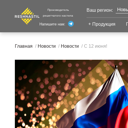
Новы
Ваш регион:
Производитель
решетчатого настила
Моск
Продукция
Напишите нам:
Санк
Екат
Сварной настил
Каза
Главная
Новости
Новости
С 12 июня!
Челя
Сварной настил
Уфа
Настил с
Волг
противоскольжением
Настил для стеллажей
Сург
Настил для морских
Тюм
платформ
Нижн