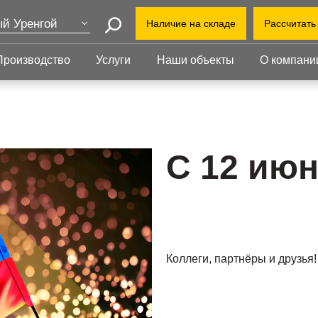
й Уренгой
Наличие на складе
Рассчитать
Поиск
ва
Производство
Услуги
Наши объекты
О компани
+7 (3
т-Петербург
еринбург
+7(80
Прессованный
Ступени
нь
настил
novyj
бинск
Прессованный настил
Ступени
Офис:
Прессованный настил с
Прессованные
С 12 июн
просп
оград
противоскольжением
ступени
Завод
Настил для стеллажей
Сварные ступени
ут
облас
Грязезащитные
Ступени с
Индус
ень
решетки
противоскольжением
1-й В
ий Новгород
Коллеги, партнёры и друзья!