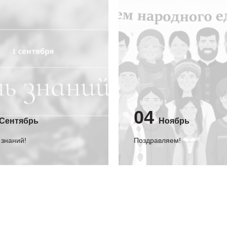
04
Сентябрь
Ноябрь
 знаний!
Поздравляем!