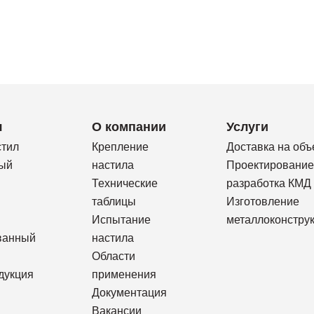
я
О компании
Услуги
стил
Крепление
Доставка на объ
ый
настила
Проектирование
Технические
разработка КМД
таблицы
Изготовление
Испытание
металлоконстру
ванный
настила
Области
дукция
применения
Документация
Вакансии