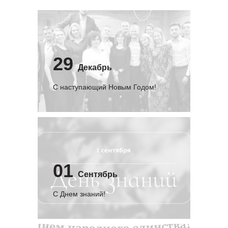
29
Декабрь
С наступающий Новым Годом!
01
Сентябрь
C Днем знаний!