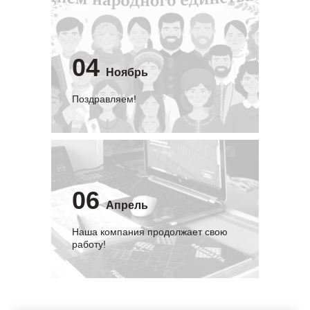
04
Ноябрь
Поздравляем!
06
Апрель
Наша компания продолжает свою
работу!