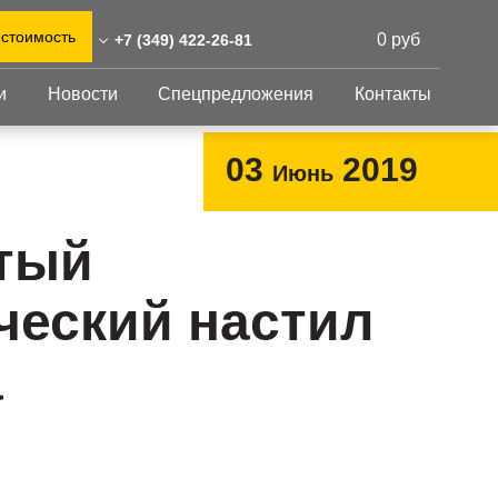
 стоимость
0 руб
+7 (349) 422-26-81
и
Новости
Спецпредложения
Контакты
49) 422-26-81
0)555-31-02
Перфорированный
Другое
03
2019
Июнь
лист
-urengoj@reshnastil.ru
Перфорированный
Крепеж
 629307 Новый Уренгой,
лист
GFK настил
тый
. Губкина, 14А
Изделия из
Просечно-
 и склад: Калужская
перфорированных
профилированный
ческий настил
листов
ть, район Боровский,
настил
триальный парк "Ворсино",
Металлоконструкция
осточный проезд
а
Готовая продукция