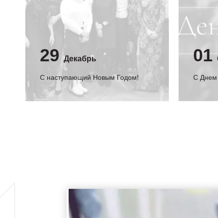
29
01
Декабрь
С наступающий Новым Годом!
C Днем