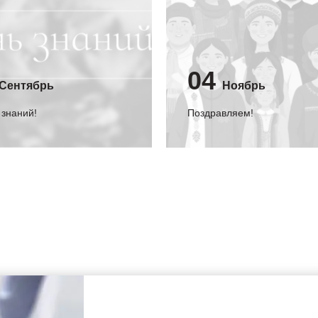
04
Сентябрь
Ноябрь
 знаний!
Поздравляем!