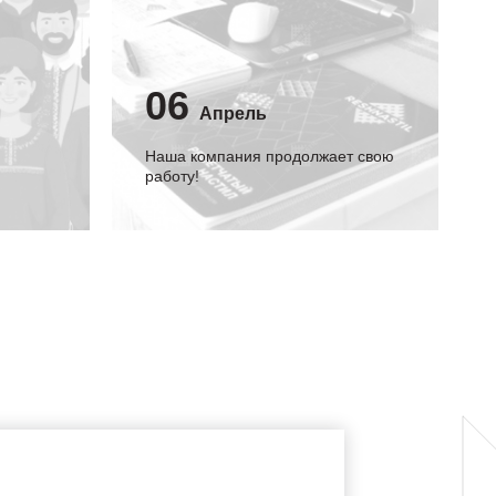
06
Апрель
Наша компания продолжает свою
работу!