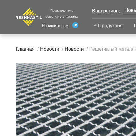
Новы
Ваш регион:
Производитель
решетчатого настила
Моск
Продукция
Напишите нам:
Санк
Екат
Сварной настил
Каза
Главная
Новости
Новости
Решетчатый металли
Челя
Сварной настил
Уфа
Настил с
Волг
противоскольжением
Настил для стеллажей
Сург
Настил для морских
Тюм
платформ
Нижн