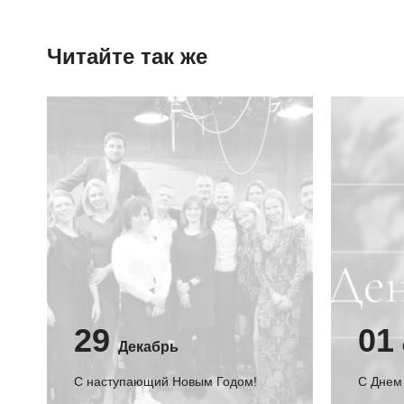
Читайте так же
29
01
Декабрь
С наступающий Новым Годом!
C Днем