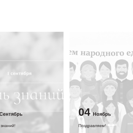
04
Сентябрь
Ноябрь
 знаний!
Поздравляем!