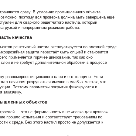
траняются сразу. В условиях промышленного объекта
возможно, поэтому вся проверка должна быть завершена ещё
ктуален для сварного решетчатого настила, который
нагрузкой и непрерывным режимом работы.
часть качества
ъектов решетчатый настил эксплуатируется во влажной среде
тикоррозийная защита перестаёт быть опцией и становится
его применяется горячее цинкование, так как оно
слой и не требует дополнительной обработки в процессе
ку равномерности цинкового слоя и его толщины. Если
талл начинает разрушаться именно в слабых местах, что
рукции. Поэтому параметры покрытия фиксируются и
я заказчику.
мышленных объектов
траслей — это не формальность и не «папка для архива».
ие прошло испытания и соответствует требованиям по
ости к среде. Без этого настил просто не допускается к