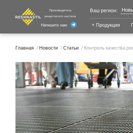
Новы
Ваш регион:
Производитель
решетчатого настила
Моск
Продукция
Напишите нам:
Санк
Екат
Сварной настил
Каза
Главная
Новости
Статьи
Контроль качества р
Челя
Сварной настил
Уфа
Настил с
Волг
противоскольжением
Настил для стеллажей
Сург
Настил для морских
Тюм
платформ
Нижн