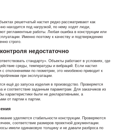
бъектах решетчатый настил редко рассматривают как
нно находится под нагрузкой, по нему ходят люди,
ют регламентные работы. Любая ошибка в конструкции или
сплуатации. Именно поэтому к качеству и подтверждению
енно строго.
контроля недостаточно
тветствовать стандарту». Объекты работают в условиях, где
ействие среды, температуры и вибраций. Если настил
и с отклонениями по геометрии, это неизбежно приводит к
проблемам при эксплуатации.
тся ещё до запуска изделия в производство. Проверяется
ва и соответствие заданным параметрам. Для заказчиков из
обы характеристики были не декларативными, а
и от партии к партии.
ления
имание уделяется стабильности конструкции. Проверяются
 ячеек, соответствие размеров проектной документации.
лосы имели одинаковую толщину и не давали разброса по