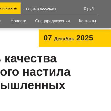
 стоимость
0 руб
+7 (349) 422-26-81
и
Новости
Спецпредложения
Контакты
49) 422-26-81
0)555-31-02
Перфорированный
Другое
07
2025
Декабрь
лист
-urengoj@reshnastil.ru
Перфорированный
Крепеж
 629307 Новый Уренгой,
лист
GFK настил
 качества
. Губкина, 14А
Изделия из
Просечно-
 и склад: Калужская
перфорированных
профилированный
ого настила
листов
ть, район Боровский,
настил
триальный парк "Ворсино",
Металлоконструкция
осточный проезд
мышленных
Готовая продукция
в