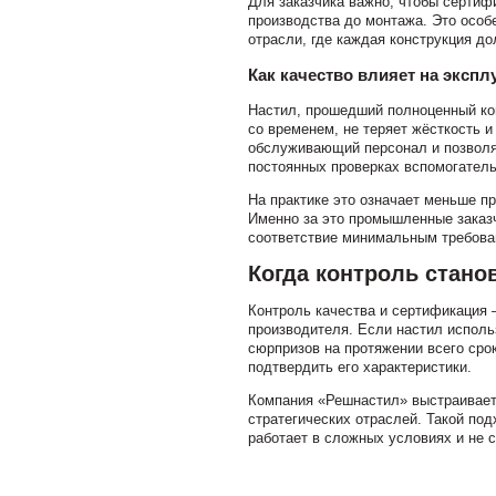
Для заказчика важно, чтобы сертиф
производства до монтажа. Это особ
отрасли, где каждая конструкция д
Как качество влияет на эксп
Настил, прошедший полноценный кон
со временем, не теряет жёсткость и
обслуживающий персонал и позволяе
постоянных проверках вспомогатель
На практике это означает меньше пр
Именно за это промышленные заказч
соответствие минимальным требова
Когда контроль стано
Контроль качества и сертификация 
производителя. Если настил использ
сюрпризов на протяжении всего срок
подтвердить его характеристики.
Компания «Решнастил» выстраивает 
стратегических отраслей. Такой под
работает в сложных условиях и не 