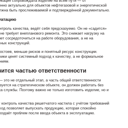
икация сопровождала изделие на всём пути — от
енно актуально для объектов нефтегазовой и энергетической
олжна быть прослеживаемой и подтверждённой документально.
луатацию
троль качества, ведёт себя предсказуемо. Он не «садится»
 не требует внепланового ремонта. Это снижает нагрузку на
т сосредоточиться на работе оборудования, а не на
ных конструкций.
остоев, меньше рисков и понятный ресурс конструкции.
ики ценят системный подход к качеству, а не формальное
ниям.
вится частью ответственности
— это не отдельный этап, а часть общей ответственности
уется на стратегическом объекте, он должен работать без
а службы. Поэтому важно не только изготовить изделие, но и
контроль качества решетчатого настила с учётом требований
ход позволяет выпускать продукцию, которая спокойно
создаёт проблем после ввода объекта в эксплуатацию.