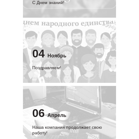
C Днем знаний!
04
Ноябрь
Поздравляем!
06
Апрель
Наша компания продолжает свою
работу!