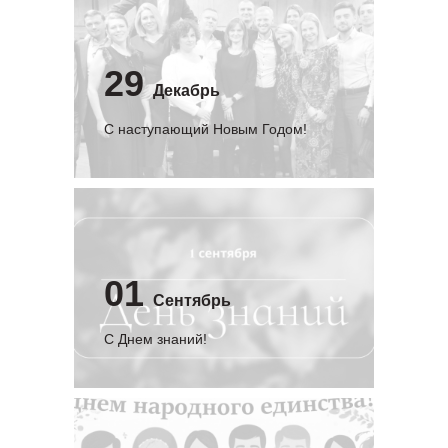
29
Декабрь
С наступающий Новым Годом!
01
Сентябрь
C Днем знаний!