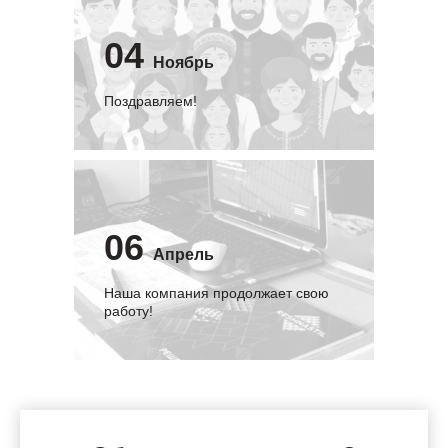
04
Ноябрь
Поздравляем!
06
Апрель
Наша компания продолжает свою
работу!