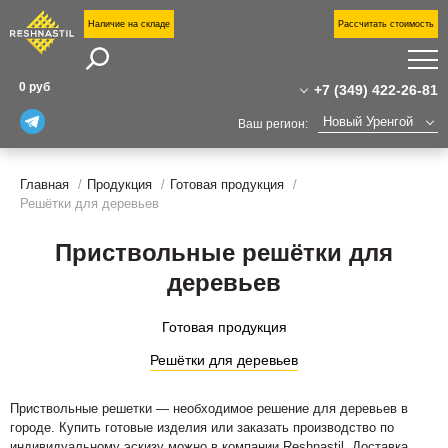
Наличие на складе
Рассчитать стоимость
Поиск
П
0 руб
+7 (349) 422-26-81
П
Новый Уренгой
Ваш регион:
У
+7 (349) 422-26-81
Москва
Санкт-Петербург
Главная
Продукция
Готовая продукция
+7(800)555-31-02
Н
Решётки для деревьев
Екатеринбург
о
novyj-urengoj@reshnastil.ru
Казань
О
Офис: 629307 Новый Уренгой,
Приствольные решётки для
Челябинск
к
просп. Губкина, 14А
Уфа
деревьев
Завод и склад: Калужская область,
Волгоград
Н
район Боровский,
Готовая продукция
Индустриальный парк "Ворсино", 1-й
С
Сургут
Восточный проезд
Решётки для деревьев
Тюмень
К
Нижний Новгород
Приствольные решетки — необходимое решение для деревьев в
городе. Купить готовые изделия или заказать производство по
индивидуальному эскизу можно в компании Reshnastil. Доставка