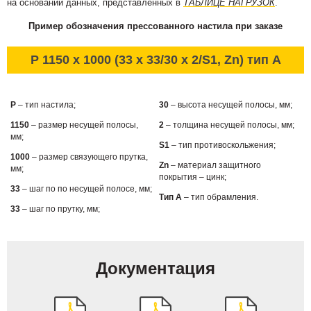
на основании данных, представленных в
ТАБЛИЦЕ НАГРУЗОК
.
Пример обозначения прессованного настила при заказе
P 1150 x 1000 (33 x 33/30 x 2/S1, Zn) тип А
P
– тип настила;
30
– высота несущей полосы, мм;
1150
– размер несущей полосы,
2
– толщина несущей полосы, мм;
мм;
S1
– тип противоскольжения;
1000
– размер связующего прутка,
Zn
– материал защитного
мм;
покрытия – цинк;
33
– шаг по по несущей полосе, мм;
Тип А
– тип обрамления.
33
– шаг по прутку, мм;
Документация