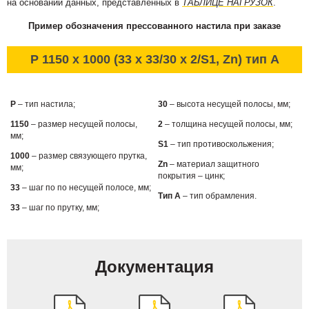
на основании данных, представленных в
ТАБЛИЦЕ НАГРУЗОК
.
Пример обозначения прессованного настила при заказе
P 1150 x 1000 (33 x 33/30 x 2/S1, Zn) тип А
P
– тип настила;
30
– высота несущей полосы, мм;
1150
– размер несущей полосы,
2
– толщина несущей полосы, мм;
мм;
S1
– тип противоскольжения;
1000
– размер связующего прутка,
Zn
– материал защитного
мм;
покрытия – цинк;
33
– шаг по по несущей полосе, мм;
Тип А
– тип обрамления.
33
– шаг по прутку, мм;
Документация