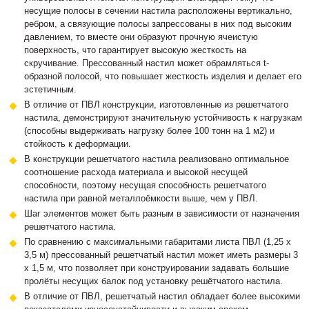
несущие полосы в сечении настила расположены вертикально,
ребром, а связующие полосы запрессованы в них под высоким
давлением, то вместе они образуют прочную ячеистую
поверхность, что гарантирует высокую жесткость на
скручивание. Прессованный настил может обрамляться t-
образной полосой, что повышает жесткость изделия и делает его
эстетичным.
В отличие от ПВЛ конструкции, изготовленные из решетчатого
настила, демонстрируют значительную устойчивость к нагрузкам
(способны выдерживать нагрузку более 100 тонн на 1 м2) и
стойкость к деформации.
В конструкции решетчатого настила реализовано оптимальное
соотношение расхода материала и высокой несущей
способности, поэтому несущая способность решетчатого
настила при равной металлоёмкости выше, чем у ПВЛ.
Шаг элементов может быть разным в зависимости от назначения
решетчатого настила.
По сравнению с максимальными габаритами листа ПВЛ (1,25 х
3,5 м) прессованный решетчатый настил может иметь размеры 3
х 1,5 м, что позволяет при конструировании задавать большие
пролёты несущих балок под установку решётчатого настила.
В отличие от ПВЛ, решетчатый настил обладает более высокими